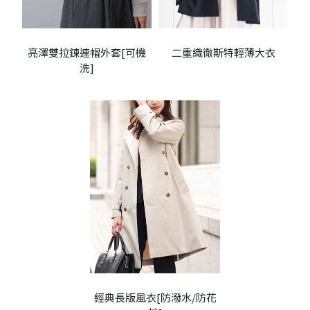
亮澤雙拉鍊連帽外套[可機
二重織徹斯特輕薄大衣
洗]
經典長版風衣[防潑水/防花