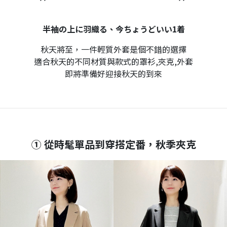
半袖の上に羽織る、今ちょうどいい1着
秋天將至，一件輕質外套是個不錯的選擇
適合秋天的不同材質與款式的罩衫,夾克,外套
即將準備好迎接秋天的到來
① 從時髦單品到穿搭定番，秋季夾克