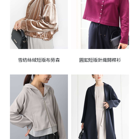
雪紡絲絨短版布勞森
圓釦短版針織開襟衫