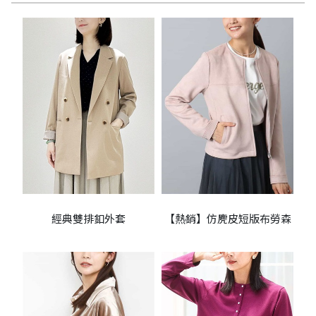
經典雙排釦外套
【熱銷】仿麂皮短版布勞森