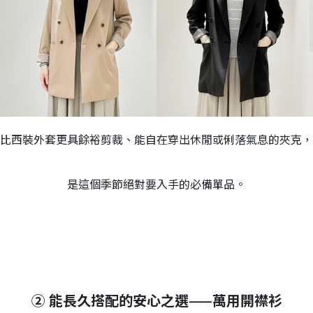
比西裝外套更具餘裕剪裁、能自在穿出休閒或俐落氣息的夾克，
是這個季節絕對要入手的必備單品。
② 能長久搭配的安心之選——萬用開襟衫