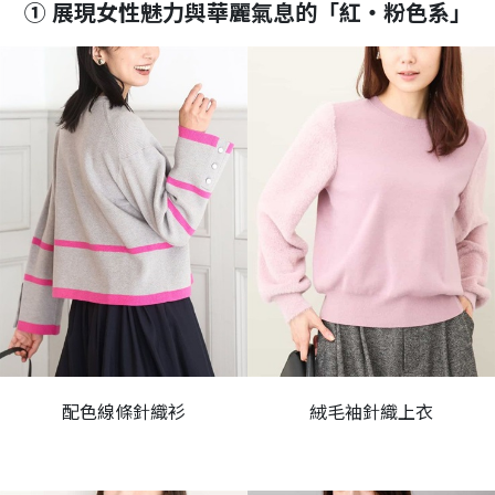
① 展現女性魅力與華麗氣息的「紅・粉色系」
配色線條針織衫
絨毛袖針織上衣