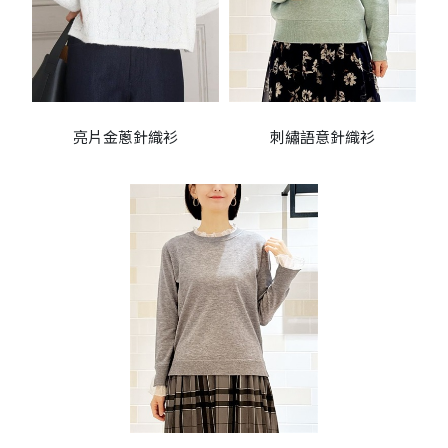
亮片金蔥針織衫
刺繡語意針織衫