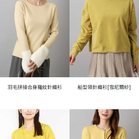
羽毛拼接合身羅紋針織衫
船型領針織衫[雪尼爾紗]