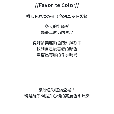
//Favorite Color//
推し色見つかる！色別ニット図鑑
冬天的針織衫
是最具魅力的單品
從許多美麗顏色的針織衫中
找到自己最喜歡的顏色
穿搭出專屬的冬季時尚
繽紛色彩陸續登場！
精選能瞬間提升心情的亮麗色系針織