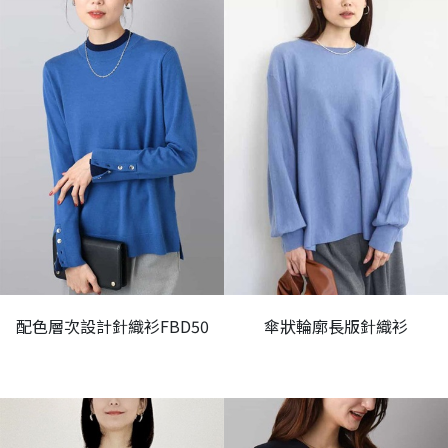
配色層次設計針織衫FBD50
傘狀輪廓長版針織衫