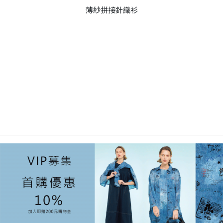
薄紗拼接針織衫