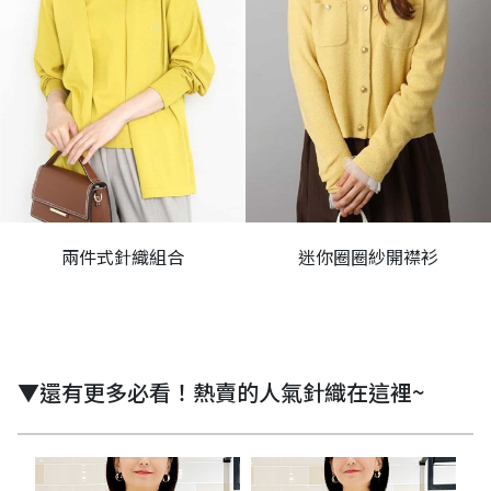
兩件式針織組合
迷你圈圈紗開襟衫
▼還有更多必看！熱賣的人氣針織在這裡~