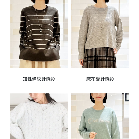
知性條紋針織衫
麻花編針織衫