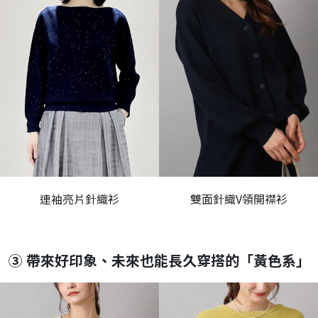
連袖亮片針織衫
雙面針織V領開襟衫
③ 帶來好印象、未來也能長久穿搭的「黃色系」