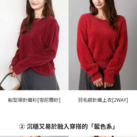
船型領針織衫[雪尼爾紗]
羽毛感針織上衣[2WAY]
② 沉穩又易於融入穿搭的「藍色系」