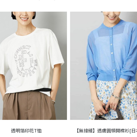
透明箔印花T恤
【無接縫】透膚圓領開襟衫[日