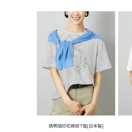
透明箔印花條紋T恤[日本製]