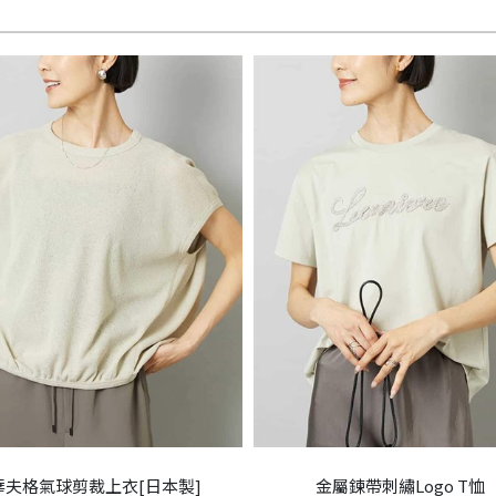
華夫格氣球剪裁上衣[日本製]
金屬鍊帶刺繡Logo T恤