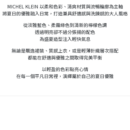
MICHEL KLEIN 以柔和色彩、清爽材質與流暢輪廓為主軸
將夏日的優雅融入日常，打造兼具舒適感與洗鍊感的大人風格
從淡雅藍色、柔霧綠色到清新的檸檬色調
透過明亮卻不過分張揚的配色
為盛夏造型注入輕快氣息
無論是飄逸裙裝、質感上衣，或是輕薄針織層次搭配
都能在舒適與優雅之間取得完美平衡
以輕盈的色彩點亮心情
在每一個平凡日常裡，演繹屬於自己的夏日優雅