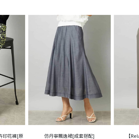
花卉印花褲[原
仿丹寧飄逸裙[成套搭配]
【Rel