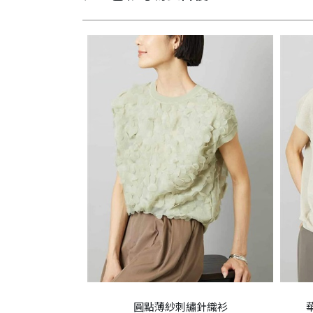
圓點薄紗刺繡針織衫