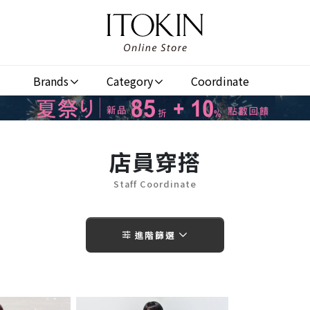
Brands
Category
Coordinate
店員穿搭
Staff Coordinate
進階篩選