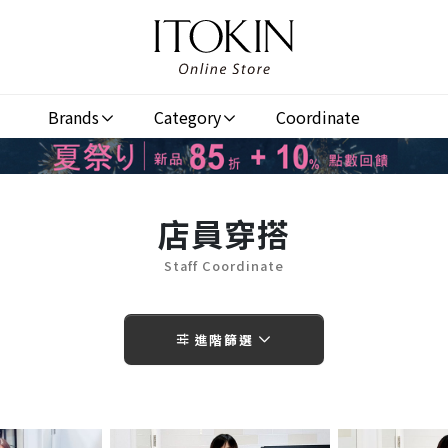
Brands
Category
Coordinate
店員穿搭
Staff Coordinate
進階篩選