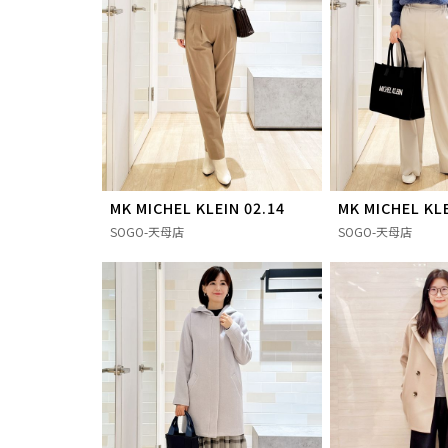
MK MICHEL KLEIN 02.14
MK MICHEL KLE
SOGO-天母店
SOGO-天母店